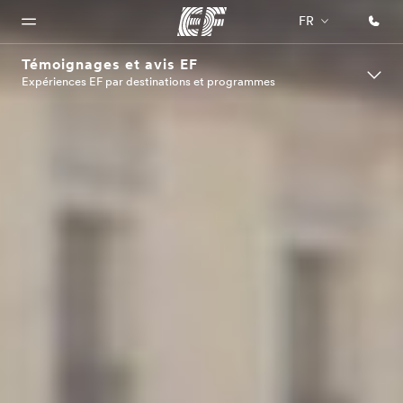
FR
Témoignages et avis EF
Expériences EF par destinations et programmes
Accueil
Programmes
Bureaux
A
EF
propos
recrute
Bienvenue
Nos offres
Trouver un
chez EF
bureau
de
Rejoignez
nos
nous
équipes
Qui
sommes-
nous ?