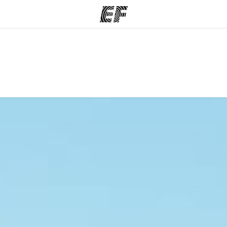
mmes
Bureaux
A prop
res
Trouver un bureau
Qui so