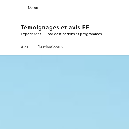
Menu
Témoignages et avis EF
Expériences EF par destinations et programmes
Accueil
Progra
Bienvenue chez EF
Nos off
Avis
Destinations