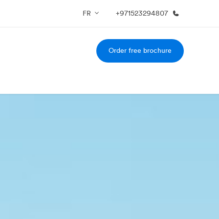
FR
+971523294807
Order free brochure
os de nous
EF recrute
mmes-nous ?
Rejoignez nos équipes