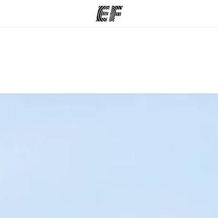
mmes
Bureaux
A prop
res
Trouver un bureau
Qui so