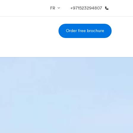
FR
+971523294807
Order free brochure
os de nous
EF recrute
mmes-nous ?
Rejoignez nos équipes