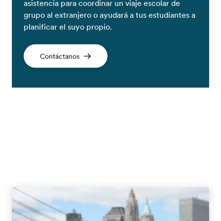
asistencia para coordinar un viaje escolar de
grupo al extranjero o ayudará a tus estudiantes a
planificar el suyo propio.
Contáctanos