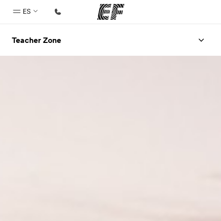
ES
Teacher Zone
Inicio
Bienvenido a EF
Programas
Ver todo lo que hacemos
Oficinas
Encuentra una oficina
Sobre nosotros
Quiénes somos
Trabajos
Únete al equipo