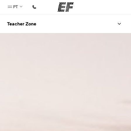
PT
Teacher Zone
Início
Bem-vindo à EF
Programas
Saiba tudo que oferecemos
Escritórios
Encontre um escritório
Sobre nós
Quem somos
Carreiras
Junte-se a nós