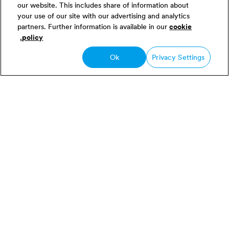
our website. This includes share of information about
Inspire your students to take an English language
your use of our site with our advertising and analytics
course abroad. They will live and study in one of the
partners. Further information is available in our
cookie
world's most famous cities, while increasing their
policy.
fluency to launch their international independence.
Ok
Privacy Settings
المزيد من التفاصيل
أطلب زيارة أحد المعاهد
ترغب بالتعريف عن إي إف لزملائك وطلابك؟ قم
بدعوة أحد خبرائنا إلى مدرستك للتحدث عن خيارات
الشراكات، ومناقشة فرص الدراسة بالخارج،