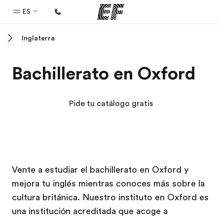
ES
Inglaterra
Inicio
Bienvenido a EF
Bachillerato en Oxford
Programas
Ver todo lo que hacemos
Pide tu catálogo gratis
Oficinas
Encuentra una oficina
Sobre nosotros
Campus EF
Campus EF
Campus EF
Campus EF
Vente a estudiar el bachillerato en Oxford y
Quiénes somos
mejora tu inglés mientras conoces más sobre la
Trabajos
cultura británica. Nuestro instituto en Oxford es
Únete al equipo
una institución acreditada que acoge a