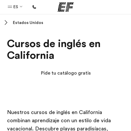
ES
Estados Unidos
Inicio
Bienvenido a EF
Cursos de inglés en
Programas
California
Ver todo lo que hacemos
Oficinas
Pide tu catálogo gratis
Encuentra una oficina
Sobre nosotros
Quiénes somos
Campus EF
Campus EF
Trabajos
Nuestros cursos de inglés en California
combinan aprendizaje con un estilo de vida
Únete al equipo
vacacional. Descubre playas paradisíacas,