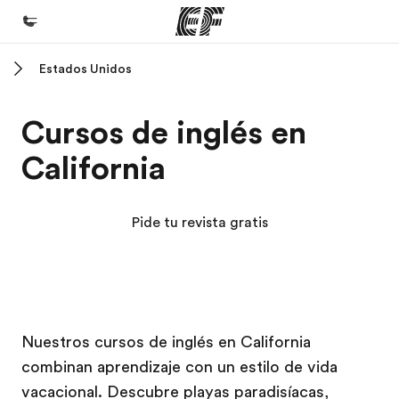
Estados Unidos
Inicio
Bienvenido a EF
Cursos de inglés en
Programas
California
Ver todo lo que hacemos
Oficinas
Pide tu revista gratis
Encuentra una oficina
Sobre nosotros
Quiénes somos
Campus EF
Campus EF
Trabajos
Nuestros cursos de inglés en California
combinan aprendizaje con un estilo de vida
Únete al equipo
vacacional. Descubre playas paradisíacas,