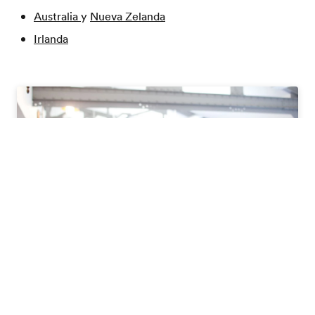
Australia
y
Nueva Zelanda
Irlanda
Pide tu catálogo gratis
Estudia y Trabaja en el Extranjero
Asesoría
Home
Trabajar en el extranjero