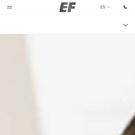
ES
Inicio
Programas
Oficinas
Sobre
Trabajos
nosotros
Bienvenido
Ver todo lo que
Encuentra
Únete al
a EF
hacemos
una oficina
equipo
Quiénes
somos