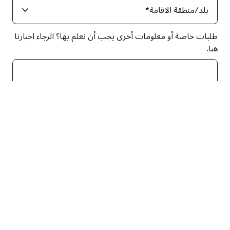
بلد/منطقة الاقامة
*
دليل البرامج المجاني
طلبات خاصة أو معلومات أخرى يجب أن نعلم بها؟ الرجاء اخبارنا
التسعير
هنا.
من خلال النقر على زر "ارسال"، أنت توافق على تلقي آخر أخبارنا
وعروضنا وخيارات برنامجنا عبر البريد الإلكتروني أو الهاتف
الجوال. يمكنك إلغاء الاشتراك في أي وقت. للمزيد من
المعلومات، نرجو قراءة
سياسة حماية الخصوصية
إرسال