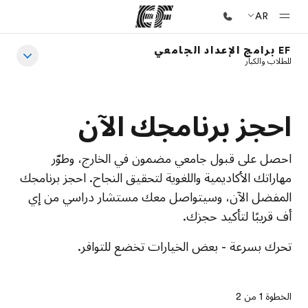
AR
EF برامج الإعداد الجامعي
للطلاب والكبار
الصفحة الرئيسية
أهلا بكم في إي أف
برامج
احجز برنامجك الآن
شاهد كل ما نقوم به
احصل على قبول جامعي مضمون في الخارج، وطوّر
مكاتب
مهاراتك الأكاديمية واللغوية لتحقيق النجاح. احجز برنامجك
أعثر على مكتب قريب منك
المفضل الآن، وسيتواصل معك مستشار دراسي من إي
نبذة عنا
أف قريبًا لتأكيد حجزك.
من نحن
تحرك بسرعة - بعض الخيارات تخضع للتوافر.
وظائف
إنضم إلى الفريق
الخطوة 1 من 2