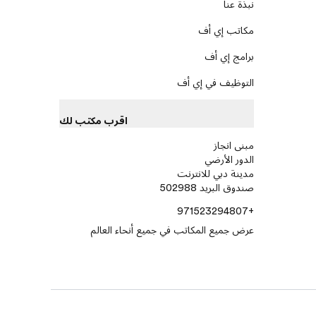
نبذة عنا
مكاتب إي أف
برامج إي أف
التوظيف في إي أف
اقرب مكتب لك
مبنى انجاز
الدور الأرضي
مدينة دبي للانترنت
صندوق البريد 502988
+971523294807
عرض جميع المكاتب في جميع أنحاء العالم