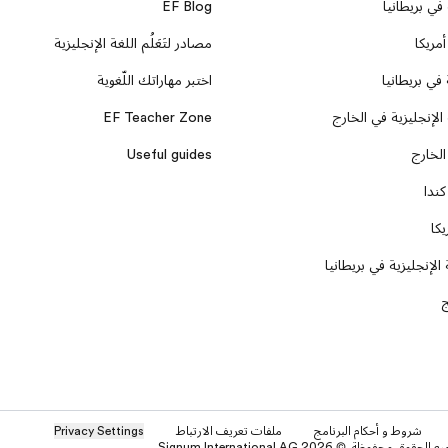
في بريطانيا
EF Blog
مريكا
مصادر لتَعَلُم اللغة الإنجليزية
في بريطانيا
اختبر مهاراتك اللّغوية
الإنجليزية في الخارج
EF Teacher Zone
الخارج
Useful guides
كندا
كا
الإنجليزية في بريطانيا
ج
شروط و أحكام البرنامج
ملفات تعريف الارتباط
Privacy Settings
محفوظة. © Signum International AG 2026