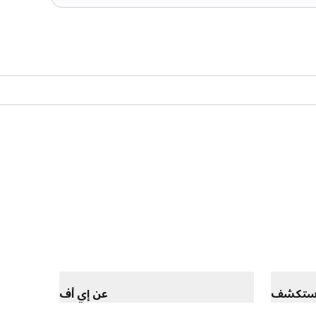
ستكشف
عن إي أف