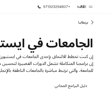
AR
القائمة
+971523294807
بريطانيا
الصفحة الرئيسية
برامج
الجامعات في ايست
أهلا بكم في إي أف
شاهد كل ما ن
إن كنت تخطط للالتحاق بإحدى الجامعات في ايستبورن ف
إن برامجنا المتكاملة تشمل الدورات القصيرة لتحسين مها
للجامعة، والتي ترتبط مباشرة بالجامعات الناطقة بالإنجلي
دليل البرامج المجاني