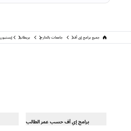
جميع برامج إي أف
جامعات بالخارج
بريطانيا
إيستبورن
home
برامج إي أف حسب عمر الطالب