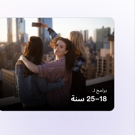
برامج لـ
18–25 سنة