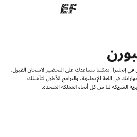
مكاتب
نب
بورن
قوم به
أعثر على مكتب قريب منك
م
ي إنجلترا، يمكننا مساعدك على التحضير لامتحان القبول.
راتك في اللغة الإنجليزية، والبرامج الأطول لتأهيلك
زية الشريكة لنا من كل أنحاء المملكة المتحدة.