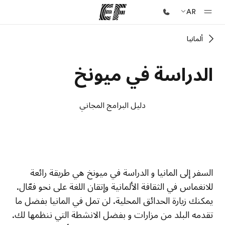
AR
ألمانيا
الصفحة الرئيسية
أهلا بكم في إي أف
الدراسة في ميونخ
برامج
شاهد كل ما نقوم به
دليل البرامج المجاني
مكاتب
أعثر على مكتب قريب منك
نبذة عنا
الحرم الجامعي EF
الحرم الجامعي EF
الحرم الجامعي EF
الحرم الجامعي EF
السفر إلى المانيا و الدراسة في ميونخ هي طريقة رائعة
من نحن
للانغماس في الثقافة الألمانية وإتقان اللغة على نحو فعّال.
وظائف
يمكنك زيارة الحدائق المحلية. لن تمل في المانيا بفضل ما
إنضم إلى الفريق
تقدمه البلد من مزارات و بفضل الانشطة التي ننظمها لك.