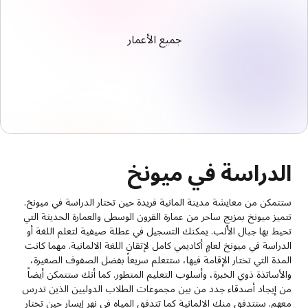
جميع الأعمار
الدراسة في ميونخ
ستتمكن من معايشة مدينة المانية فريدة حين تختار الدراسة في ميونخ.
تتميز ميونخ بمزيجٍ ساحر من عمارة القرون الوسطى والعمارة الحديثة التي
تحيط بها جبال الألب. يمكنك التسجيل في عطلة صيفية لتعلم اللغة أو
الدراسة في ميونخ لعامٍ أكاديمي كامل لإتقان اللغة الالمانية. مهما كانت
المدة التي تختار الإقامة فيها، ستتعلم سريعاً بفضل الصفوف الصغيرة،
والأساتذة ذوي الخبرة، وأسلوب التعليم المتطور. كما أنك ستتمكن أيضاً
من إيجاد أصدقاء جدد من بين مجموعات الطلاب الدوليين الذين تدرس
معهم. ستتدفق منك الالمانية كما تتدفق المياه في نهر إيسار حين تختار