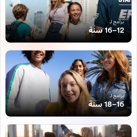
برامج لـ
12–16 سنة
برامج لـ
16–18 سنة