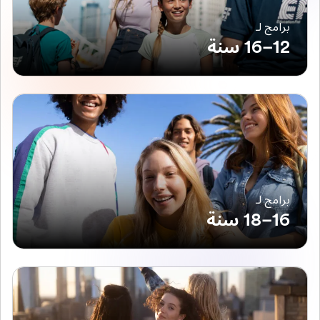
برامج لـ
12–16 سنة
برامج لـ
16–18 سنة