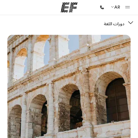
AR
دورات اللغة
الصفحة الرئيسية
أهلا بكم في إي أف
برامج
شاهد كل ما نقوم به
مكاتب
أعثر على مكتب قريب منك
نبذة عنا
من نحن
وظائف
إنضم إلى الفريق