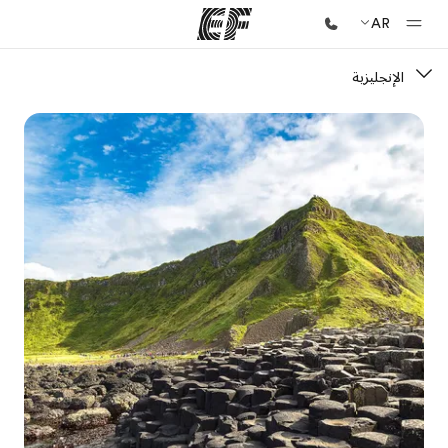
AR
الإنجليزية
الصفحة الرئيسية
أهلا بكم في إي أف
برامج
شاهد كل ما نقوم به
مكاتب
أعثر على مكتب قريب منك
نبذة عنا
من نحن
وظائف
إنضم إلى الفريق