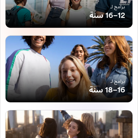
برامج لـ
12–16 سنة
برامج لـ
16–18 سنة