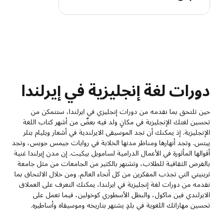
دورات لغة إنجليزية في إيرلندا
حين تلتحق بما نقدمه من دورات إنجليزي في ايرلندا، ستتمكن من
تحسين لغتك الإنجليزية في مكانٍ ولد فيه بعضٌ من أشهر كتاب اللغة
الإنجليزية. إذ يمكنك أن تجد الموسيقى الايرلندية في أشعار ويليام بتلر
ييتس. وتجد أنهارها ومناظر مدنها الخلابة في روايات جيمس جويس، وتجد
أقوالها المأثورة في الأعمال الدرامية لسامويل بيكيت. إن مدن إيرلندا غنية
بالفرص الثقافية للطلاب، وتشتهر بالكثير من الجامعات من مثل جامعة
ترينيتي التي تجذب المفكرين من كل أنحاء العالم. ومن خلال الالتحاق بما
نقدمه من دورات لغة إنجليزية في ايرلندا، يمكنك التعرف على العملاق
الايرلندي فين ماكول، والبطل الأسطوري كوخولين، فيما تعمل على
تحسين مهاراتك اللغوية في بلدٍ يشتهر بتاريخه وموسيقاه وأساطيره.