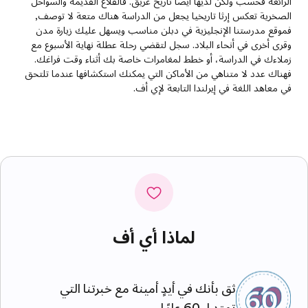
الرائعة فحسب ولكن لديها أيضا تاريخ عريق. فالقلاع القديمة والسواحل
الصخرية تعكس إرثا تاريخيا يجعل من الدراسة هناك متعة لا توصف,
فموقع مدرستنا الإنجليزية في دبلن مناسب ويسهل عليك زيارة مدن
وقرى أخرى في أنحاء البلاد. سجل لتقضي رحلة عطلة نهاية الأسبوع مع
زملاءك في الدراسة، أو خطط لمغامرات خاصة بك أثناء وقت فراغك.
فهناك عدد لا متناهي من الأماكن التي يمكنك استكشافها عندما تلتحق
في معاهد اللغة في إيرلندا التابعة لإي أف.
لماذا أي أف
ثق بأنك في أيدٍ أمينة مع خبرتنا التي