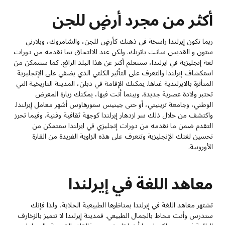
أكثر من مجرد أرضٍ للجن
ربما تكون إيرلندا راسخة في ذهنك كأرضٍ للجن، والشامروك، وبلارني
ستون و القديس سانت باتريك. ولكن عند الالتحاق بما نقدمه من دورات
لغة إنجليزية في ايرلندا، ستتعلم أكثر عن هذا البلد الرائع. كما ستتمكن من
استكشاف إيرلندا والتعرف على التأثير الكلتي الذي يضفي على الإنجليزية
المتأثرة بالايرلندية غناها. يمكنك الإقامة في دبلن، المدينة التاريخية التي
تختبر ولادة عصرية جديدة. وبينما أنت فيها، يمكنك زيارة المعرض
الوطني، وجامعة ترينيتي، أو حتى جينيس ستورهاوس أشهر معامل إيرلندا.
واكتشف من خلال ذلك سر ازدهار إيرلندا كوجهة ثقافية وفنية. وفيما تحرز
التقدم ضمن ما نقدمه من دورات إنجليزي في ايرلندا ستتمكن من
تحسين لغتك الإنجليزية وتتعرف على هذه الزاوية الفريدة من القارة
الأوروبية.
معاهد اللغة في إيرلندا
تشتهر معاهد اللغة في إيرلندا بمناظرها الطبيعية الخلابة، ولذا فإنك
ستدرس وأنت محاط بالجمال الطبيعي. فمدينة إيرلندا لا تتميز بالزخارف