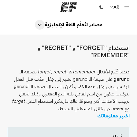
AR
مصادر لتَعَلُم اللغة الإنجليزية
الصفحة الرئيسية
أهلا بكم في إي أف
استخدام "FORGET" و "REGRET" و
برامج
"REMEMBER"
شاهد كل ما نقوم به
عندما تُتْبَع الأفعال
forget, regret, & remember
بصيغة الـ
مكاتب
gerund
فإن صيغة الـ gerund تشير إلى فِعْل حَدَثَ قبل الفعل
أعثر على مكتب قريب منك
الرئيسي. في مِثل هذه الجُمَل، يُمْكِن استبدال صيغة الـ gerund
بتركيب يتكون من اسم الفاعل يليه اسم المفعول وذلك لجعل
نبذة عنا
ترتيب الأحداث أكثر وضوحًا. غالبًا ما يتكرر استخدام الفعل
forget
من نحن
مع
never
في جُمَل المستقبل البسيط.
اختبر معلوماتك
وظائف
إنضم إلى الفريق