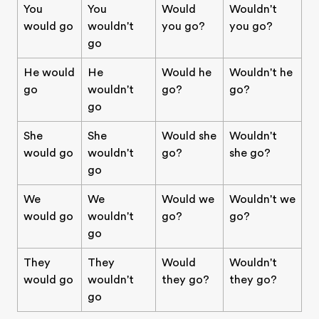
You
You
Would
Wouldn't
would go
wouldn't
you go?
you go?
go
He would
He
Would he
Wouldn't he
go
wouldn't
go?
go?
go
She
She
Would she
Wouldn't
would go
wouldn't
go?
she go?
go
We
We
Would we
Wouldn't we
would go
wouldn't
go?
go?
go
They
They
Would
Wouldn't
would go
wouldn't
they go?
they go?
go