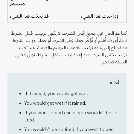
مستمر
إذا حدث هذا الشيء
قد يَحدُث هذا الشيء
كما هو الحال في جميع جُمَل الشرط، لا يكون ترتيب جُمَل الشرط
ثابتًا، أي قد تُقَدَم أو تُؤَخَر جملة فِعْل الشرط أو جملة جواب الشرط.
قد تحتاج إلى إعادة ترتيب علامات الترقيم والضمائر عند تغيير
ترتيب جُمَل الشرط. عند إعادة ترتيب جُمَل الشرط، يَظِلْ معنى
الجملة كما هو.
أمثلة
If it rained, you would get wet.
You would get wet if it rained.
If you went to bed earlier you wouldn't be so
tired.
You wouldn't be so tired if you went to bed