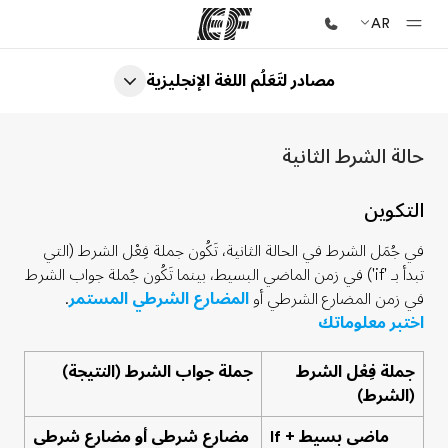
AR
مصادر لتَعَلُم اللغة الإنجليزية
الصفحة الرئيسية
أهلا بكم في إي أف
حالة الشرط الثانية
برامج
شاهد كل ما نقوم به
التكوين
مكاتب
في جُمَل الشرط في الحالة الثانية، تَكُون جملة فِعْل الشرط (التي
أعثر على مكتب قريب منك
تبدأ بـ 'if') في زمن الماضي البسيط، بينما تَكُون جُملة جواب الشرط
في زمن المضارع الشرطي أو
المضارع الشرطي المستمر
.
نبذة عنا
اختبر معلوماتك
من نحن
جملة فِعْل الشرط
جملة جواب الشرط (النتيجة)
وظائف
(الشرط)
إنضم إلى الفريق
If + ماضي بسيط
مضارع شرطي أو مضارع شرطي