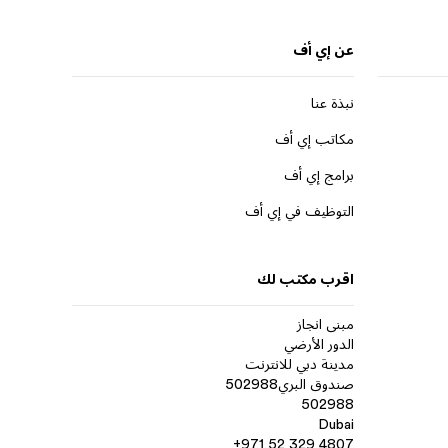
عن إي أف
نبذة عنا
مكاتب إي أف
برامج إي أف
التوظيف في إي أف
اقرب مكتب لك
مبنى انجاز
الدور الأرضي
مدينة دبي للانترنت
صندوق البري502988
502988
Dubai
+971 52 329 4807