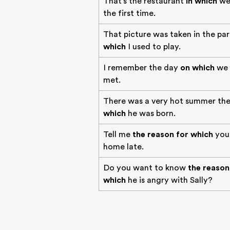
That's the restaurant
in which
we
the first time.
That picture was taken in the pa
which
I used to play.
I remember the day
on which
we 
met.
There was a very hot summer th
which
he was born.
Tell me
the reason for which
you
home late.
Do you want to know
the reason
which
he is angry with Sally?