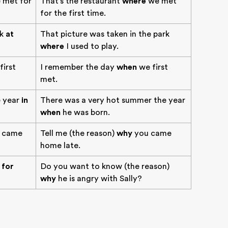
 met for
That's the restaurant
where
we met
for the first time.
rk
at
That picture was taken in the park
where
I used to play.
first
I remember the day
when
we first
met.
e year
in
There was a very hot summer the year
when
he was born.
 came
Tell me (the reason)
why
you came
home late.
 for
Do you want to know (the reason)
why
he is angry with Sally?