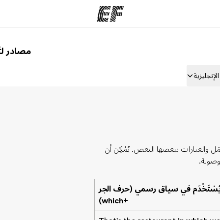
مصادر لتَ
مكاتب
نب
لإنجليزية
قوم به
أعثر على مكتب قريب منك
م
مَل والعبارات ببعضها البعض. يُمْكِن أن
وصولة.
ُسْتَخْدَم في سياق رسمي (حرف الجر
+which)