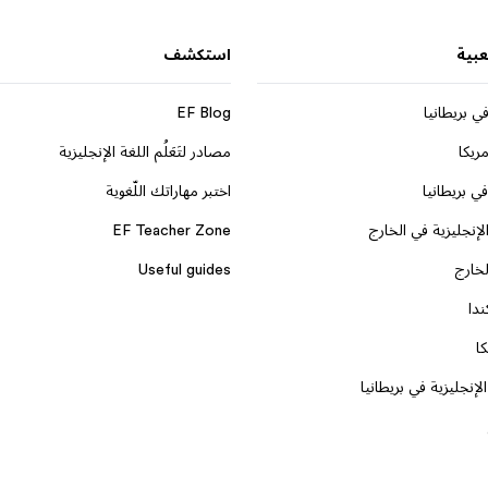
عبية
استكشف
ي بريطانيا
EF Blog
ريكا
مصادر لتَعَلُم اللغة الإنجليزية
ي بريطانيا
اختبر مهاراتك اللّغوية
لإنجليزية في الخارج
EF Teacher Zone
لخارج
Useful guides
ندا
ا
لإنجليزية في بريطانيا