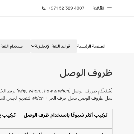
AR
القائمة
+971 52 329 4807
الصفحة الرئيسية
برامج
الصفحة الرئيسية
قواعد اللغة الإنجليزية
استخدام اللغة ا
أهلا بكم في إي أف
شاهد كل ما ن
ظروف الوصل
تُسْتَخْدَم ظروف الوصل
(why, where, how & when)
لربط الجُ
تحل ظروف الوصل محل
حرف الجر + which
لتقديم الجمل الم
تركيب أكثر شيوعًا باستخدام ظرف الوصل
تركيب ي