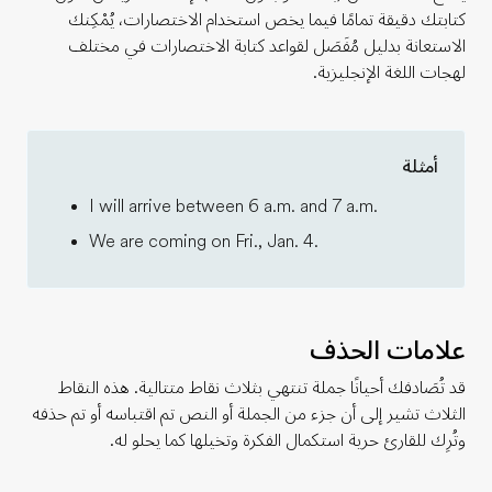
كتابتك دقيقة تمامًا فيما يخص استخدام الاختصارات، يُمْكِنك
الاستعانة بدليل مُفَصَل لقواعد كتابة الاختصارات في مختلف
لهجات اللغة الإنجليزية.
أمثلة
I will arrive between 6 a.m. and 7 a.m.
We are coming on Fri., Jan. 4.
علامات الحذف
قد تُصَادفك أحيانًا جملة تنتهي بثلاث نقاط متتالية. هذه النقاط
الثلاث تشير إلى أن جزء من الجملة أو النص تم اقتباسه أو تم حذفه
وتُرِك للقارئ حرية استكمال الفكرة وتخيلها كما يحلو له.