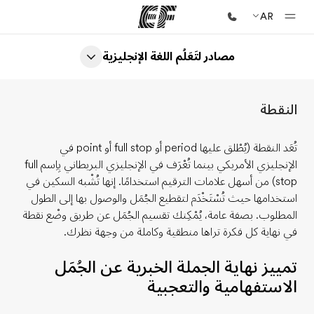
AR
مصادر لتَعَلُم اللغة الإنجليزية
الصفحة الرئيسية
أهلا بكم في إي أف
النقطة
برامج
شاهد كل ما نقوم به
تُعَد النقطة (يُطْلق عليها period أو full stop أو point في
الإنجليزي الأمريكي بينما تُعْرَف في الإنجليزي البريطاني بِاِسم full
مكاتب
stop) من أسهل علامات الترقيم استخدامًا. إنها تُشْبه السكين في
أعثر على مكتب قريب منك
استخدامها حيث تُسْتَخْدَم لتقطيع الجُمَل والوصول بها إلى الطول
المطلوب. بصفة عامة، يُمْكِنك تقسيم الجُمَل عن طريق وضْع نقطة
نبذة عنا
في نهاية كل فكرة تراها منطقية وكاملة من وجهة نظرك.
من نحن
تمييز نهاية الجملة الخبرية عن الجُمَل
وظائف
الاستفهامية والتعجبية
إنضم إلى الفريق