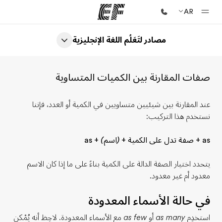
AR
مصادر لتَعَلُم اللغة الإنجليزية
الصفحة الرئيسية
أهلا بكم في إي أف
صفات المقارنة بين الكميات المتساوية
برامج
شاهد كل ما نقوم به
عند المقارنة بين شيئيين متساويين في الكمية أو العدد، فإننا
نستخدم هذا التركيب:
مكاتب
أعثر على مكتب قريب منك
as +
صفة تدل على الكمية
+
(اسم)
+ as
نبذة عنا
يتحدد اختيار الصفة الدالة على الكمية بناءً على ما إذا كان الاسم
من نحن
معدود أم غير معدود.
وظائف
في حالة الأسماء المعدودة
إنضم إلى الفريق
استخدِم
as many
أو
as few
مع الأسماء المعدودة. لاحِظ أنه يُمْكن