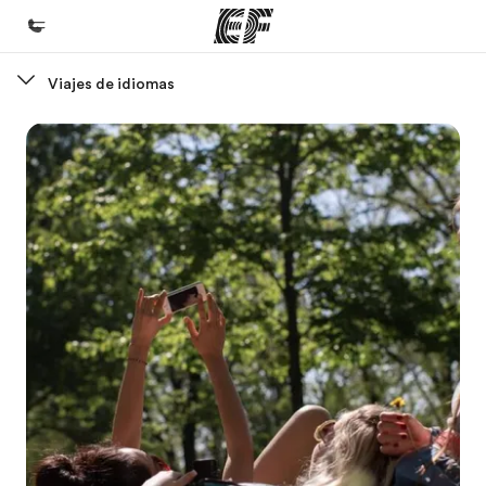
Viajes de idiomas
Inicio
Bienvenido a EF
Programas
Ver todo lo que hacemos
Oficinas
Encuentra una oficina
Sobre nosotros
Quiénes somos
Trabajos
Únete al equipo