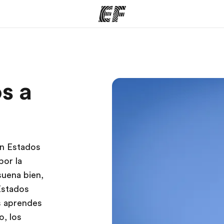
mas
Oficinas
Sobre
s a
ue hacemos
Encuentra una oficina
Quié
en Estados
por la
suena bien,
Estados
s aprendes
o, los