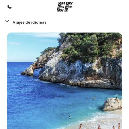
Viajes de idiomas
Inicio
Bienvenido a EF
Programas
Ver todo lo que hacemos
Oficinas
Encuentra una oficina
Sobre nosotros
Quiénes somos
Trabajos
Únete al equipo