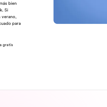
 más bien
. Si
n verano,
ecuado para
a gratis