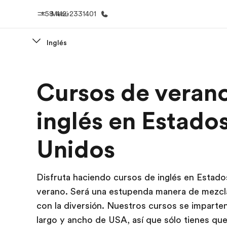
+58 412-2331401
Menú
Inglés
Inicio
Progra
Cursos de veran
Bienvenido a EF
Ver todo lo q
inglés en Estado
Unidos
Disfruta haciendo cursos de inglés en Estad
verano. Será una estupenda manera de mezcla
con la diversión. Nuestros cursos se imparten
largo y ancho de USA, así que sólo tienes que 