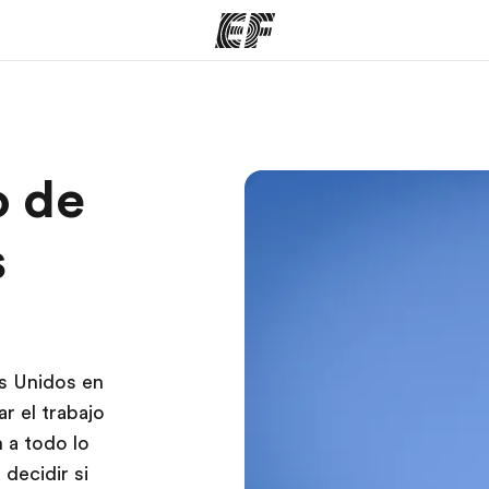
mas
Oficinas
Sobre
o de
ue hacemos
Encuentra una oficina
Quié
s
os Unidos en
r el trabajo
 a todo lo
decidir si