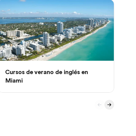
Cursos de verano de inglés en
Cu
Miami
Bá