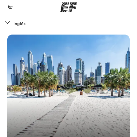
Inglés
Inicio
Bienvenido a EF
Programas
Ver todo lo que hacemos
Oficinas
Encuentra una oficina
Sobre nosotros
Quiénes somos
Trabajos
Únete al equipo