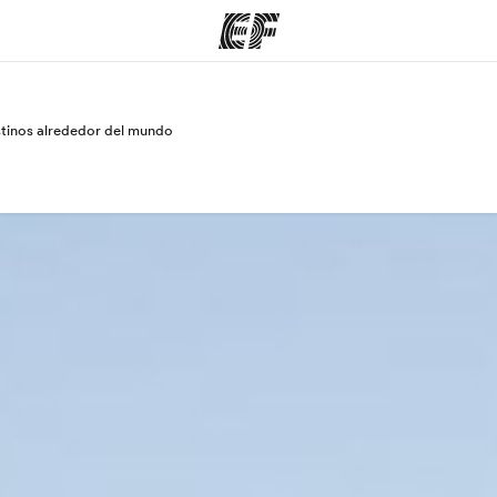
stinos alrededor del mundo
mas
Oficinas
Sobre
e hacemos
Encuentra una oficina
Quié