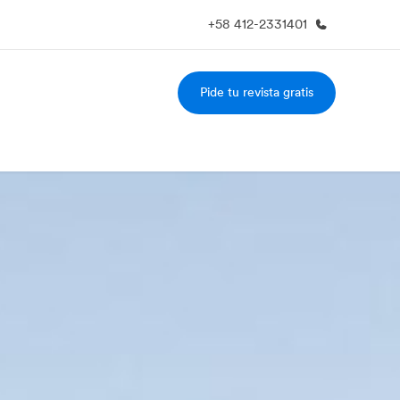
+58 412-2331401
Pide tu revista gratis
 nosotros
Trabajos
nes somos
Únete al equipo