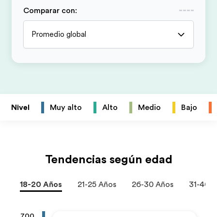
Comparar con
:
Promedio global
Nivel
Muy alto
Alto
Medio
Bajo
Tendencias según edad
18-20 Años
21-25 Años
26-30 Años
31-40 
700