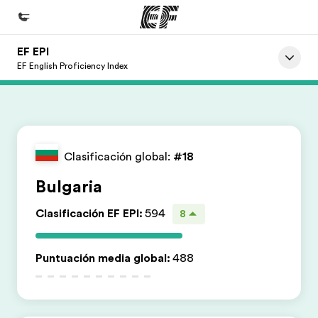
EF EPI
Inicio
EF English Proficiency Index
Bienvenido a EF
Programas
Ver todo lo que hacemos
Clasificación global:
#18
Oficinas
Bulgaria
Encuentra una oficina
Clasificación EF EPI
:
594
8
Sobre nosotros
Quiénes somos
Puntuación media global
:
488
Trabajos
Únete al equipo