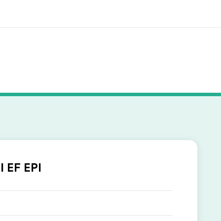
 nosotros
Trabajos
nes somos
Únete al equipo
l EF EPI