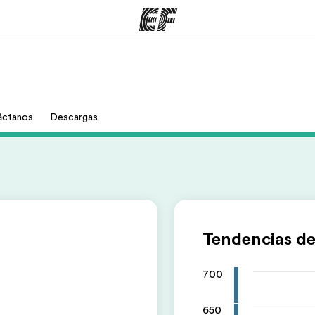
mas
Oficinas
Sobre
áctanos
Descargas
ue hacemos
Encuentra una oficina
Quié
Tendencias de
700
650