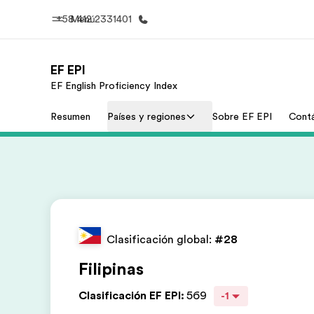
+58 412 2331401
Menú
EF EPI
EF English Proficiency Index
Inicio
Progra
Resumen
Países y regiones
Sobre EF EPI
Cont
Bienvenido a EF
Ver todo lo q
Clasificación global:
#28
Filipinas
Clasificación EF EPI
:
569
-1