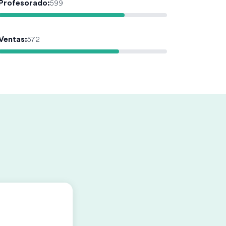
Profesorado
:
599
Ventas
:
572