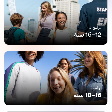
برامج لـ
12–16 سنة
برامج لـ
16–18 سنة