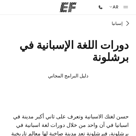
AR
إسبانيا
الصفحة الرئيسية
أهلا بكم في إي أف
دورات اللغة الإسبانية في
برامج
برشلونة
شاهد كل ما نقوم به
مكاتب
دليل البرامج المجاني
أعثر على مكتب قريب منك
نبذة عنا
من نحن
الحرم الجامعي EF
الحرم الجامعي EF
وظائف
حسن لغتك الاسبانية وتعرف على ثاني أكبر مدينة في
اسبانيا في آن واحد من خلال دورات لغة اسبانية في
إنضم إلى الفريق
برشلونة. فبرشلونة تعد مدينة صاخبة لها معالم تاريخية