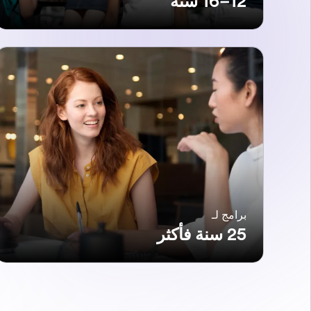
12–16 سنة
برامج لـ
25 سنة فأكثر