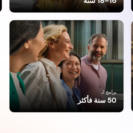
16–18 سنة
برامج لـ
50 سنة فأكثر