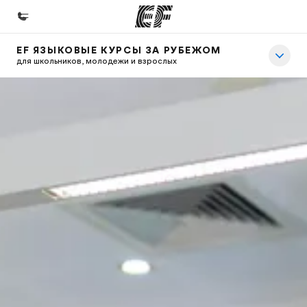
EF ЯЗЫКОВЫЕ КУРСЫ ЗА РУБЕЖОМ
Главная
для школьников, молодежи и взрослых
Добро пожаловать в EF
Программы
Все курсы и программы EF
Офисы
Найти ближайший офис
О нас
Кто мы
Карьера
Присоединиться к нашей команде