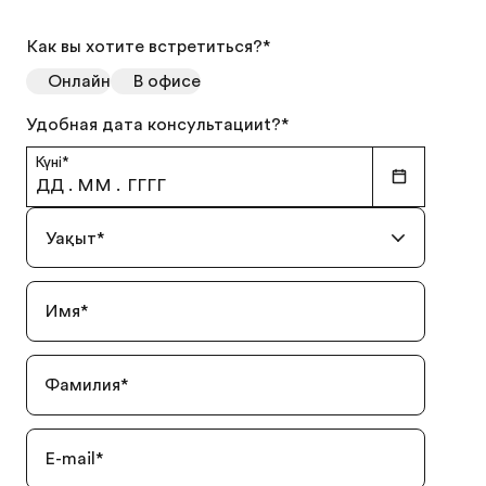
Как вы хотите встретиться?
*
Онлайн
В офисе
Удобная дата консультацииt?
*
Күні
*
ДД
.
ММ
.
ГГГГ
Уақыт
*
Имя
*
Фамилия
*
E-mail
*