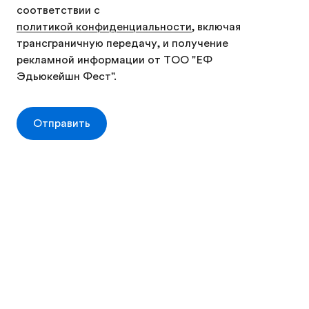
соответствии с
политикой конфиденциальности
, включая
трансграничную передачу, и получение
рекламной информации от ТОО "ЕФ
Каталог
Эдьюкейшн Фест".
Узнать стоимость
Отправить
EF Языковые курсы за рубежом (16-25 лет)
Бесплатная консультация
Home