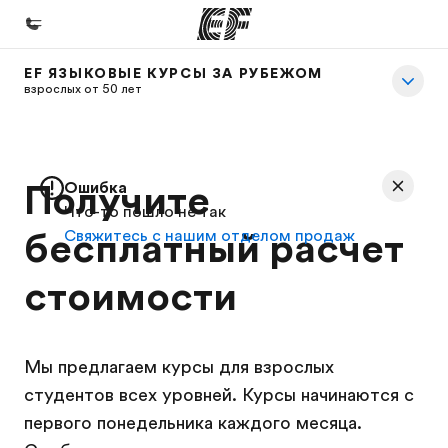
EF ЯЗЫКОВЫЕ КУРСЫ ЗА РУБЕЖОМ
Главная
взрослых от 50 лет
Добро пожаловать в EF
Программы
Получите
Ошибка
Все курсы и программы EF
Что-то пошло не так
бесплатный расчет
Свяжитесь с нашим отделом продаж
Офисы
Найти ближайший офис
стоимости
О нас
Кто мы
Мы предлагаем курсы для взрослых
Карьера
студентов всех уровней. Курсы начинаются с
Присоединиться к нашей команде
первого понедельника каждого месяца.