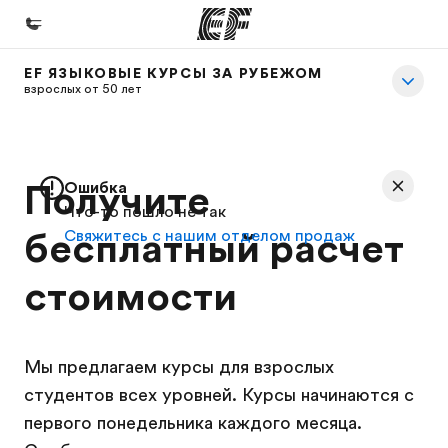
EF ЯЗЫКОВЫЕ КУРСЫ ЗА РУБЕЖОМ
Главная
взрослых от 50 лет
Добро пожаловать в EF
Программы
Получите
Ошибка
Все курсы и программы EF
Что-то пошло не так
бесплатный расчет
Свяжитесь с нашим отделом продаж
Офисы
Найти ближайший офис
стоимости
О нас
Кто мы
Мы предлагаем курсы для взрослых
Карьера
студентов всех уровней. Курсы начинаются с
Присоединиться к нашей команде
первого понедельника каждого месяца.