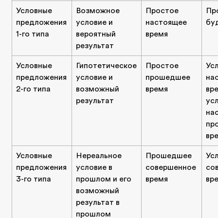
Условные
Возможное
Простое
Пр
предложения
условие и
настоящее
бу
1-го типа
вероятный
время
результат
Условные
Гипотетическое
Простое
Ус
предложения
условие и
прошедшее
на
2-го типа
возможный
время
вр
результат
ус
на
пр
вр
Условные
Нереальное
Прошедшее
Ус
предложения
условие в
совершенное
со
3-го типа
прошлом и его
время
вр
возможный
результат в
прошлом