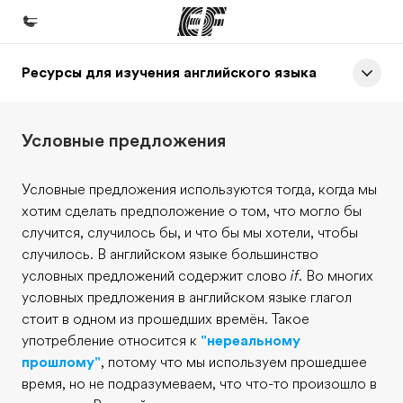
Ресурсы для изучения английского языка
Главная
Добро пожаловать в EF
Условные предложения
Программы
Все курсы и программы EF
Условные предложения используются тогда, когда мы
хотим сделать предположение о том, что могло бы
Офисы
случится, случилось бы, и что бы мы хотели, чтобы
Найти ближайший офис
случилось. В английском языке большинство
условных предложений содержит слово
if
. Во многих
О нас
условных предложения в английском языке глагол
Кто мы
стоит в одном из прошедших времён. Такое
употребление относится к
"нереальному
Карьера
прошлому"
, потому что мы используем прошедшее
Присоединиться к нашей команде
время, но не подразумеваем, что что-то произошло в