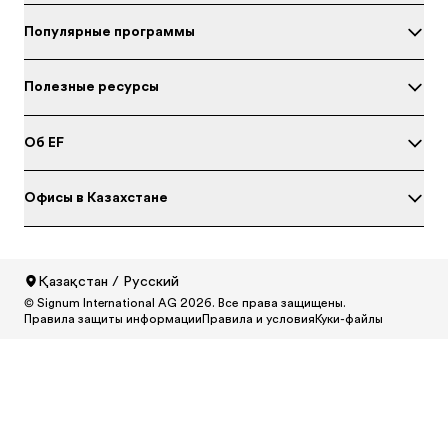
Популярные программы
Полезные ресурсы
Об EF
Офисы в Казахстане
Қазақстан / Русский
© Signum International AG 2026. Все права защищены.
North America
/
Canada / English
Правила защиты информации
Правила и условия
Куки-файлы
North America
/
Canada / Français
North America
/
México / Español
North America
/
United States / English
Central and South America
/
Argentina / Español
Central and South America
/
Brasil / Português