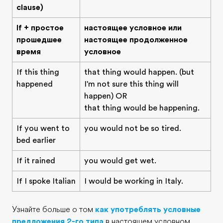
clause)
If + простое
настоящее условное или
прошедшее
настоящее продолженное
время
условное
If this thing
that thing would happen. (but
happened
I'm not sure this thing will
happen) OR
that thing would be happening.
If you went to
you would not be so tired.
bed earlier
If it rained
you would get wet.
If I spoke Italian
I would be working in Italy.
Узнайте больше о том
как употреблять условные
предложения 2-го типа
в настоящем условном