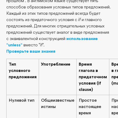
прошлом . В английском языке существует пять
способов образования условных типов предложений.
Каждый из этих типов предложений всегда будет
состоять из придаточного условия с
if
и главного
предложений. Для многих отрицательных условных
предложений существует аналог в виде предложения
с эквивалентной конструкцией
использование
"unless"
вместо "if".
Проверьте ваши знания
Тип
Употребление
Время
Вр
условного
глагола в
в 
предложения
придаточном
пр
условия (if
(ma
clause)
Нулевой тип
Общеизвестные
Простое
Пр
истины
настоящее
на
время
вр