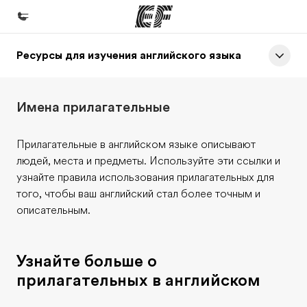
Ресурсы для изучения английского языка
Главная
Добро пожаловать в EF
Имена прилагательные
Программы
Все курсы и программы EF
Прилагательные в английском языке описывают
людей, места и предметы. Используйте эти ссылки и
Офисы
узнайте правила использования прилагательных для
Найти ближайший офис
того, чтобы ваш английский стал более точным и
описательным.
О нас
Кто мы
Узнайте больше о
Карьера
прилагательных в английском
Присоединиться к нашей команде