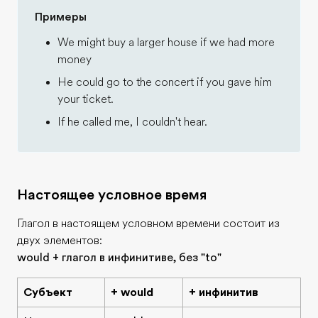
Примеры
We might buy a larger house if we had more
money
He could go to the concert if you gave him
your ticket.
If he called me, I couldn't hear.
Настоящее условное время
Глагол в настоящем условном времени состоит из
двух элементов:
would + глагол в инфинитиве, без "to"
Субъект
+ would
+ инфинитив