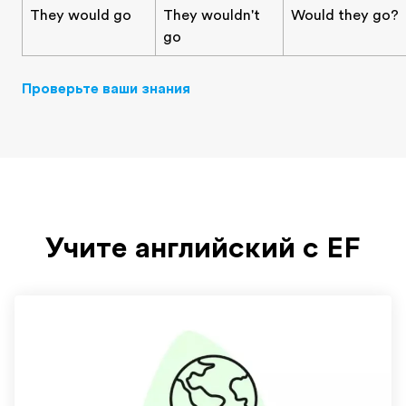
They would go
They wouldn't
Would they go?
go
Проверьте ваши знания
Учите английский с EF