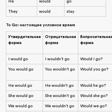
He
would
go
They
would
stay
To Go: настоящее условное время
Утвердительная
Отрицательная
Вопросительна
форма
форма
форма
I would go
I wouldn't go
Would I go?
You would go
You wouldn't go
Would you go?
He would go
He wouldn't go
Would he go?
She would go
She wouldn't go
Would she go?
We would go
We wouldn't go
Would we go?