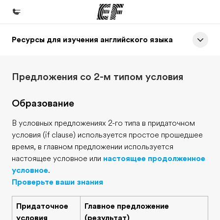
Ресурсы для изучения английского языка
Главная
Добро пожаловать в EF
Предложения со 2-м типом условия
Программы
Все курсы и программы EF
Образование
Офисы
В условных предложениях 2-го типа в придаточном
Найти ближайший офис
условия (if clause) используется простое прошедшее
время, в главном предложении используется
О нас
настоящее условное или
настоящее продолженное
Кто мы
условное
.
Проверьте ваши знания
Карьера
Присоединиться к нашей команде
Придаточное
Главное предложение
условия
(результат)