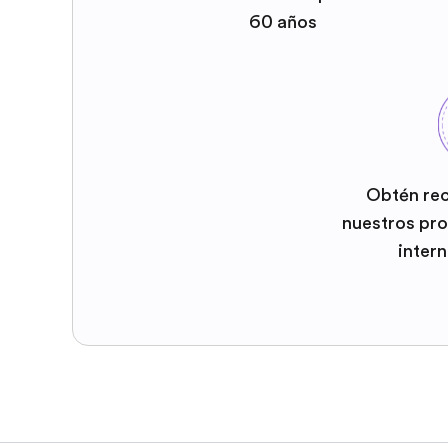
60 años
Obtén re
nuestros pr
inter