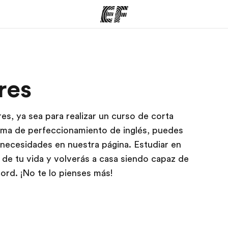
mas
Oficinas
Sobre
res
ue hacemos
Encuentra una oficina
Quié
es, ya sea para realizar un curso de corta
rama de perfeccionamiento de inglés, puedes
 necesidades en nuestra página. Estudiar en
 de tu vida y volverás a casa siendo capaz de
cord. ¡No te lo pienses más!