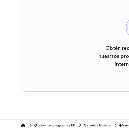
Obtén re
nuestros pr
inter
Todos los programas EF
Estados Unidos
Miam
home