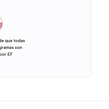
 de que todas
ogramas son
por EF