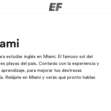
mas
Oficinas
Sobre
iami
ue hacemos
Encuentra una oficina
Quié
ra estudiar inglés en Miami. El famoso sol del
es playas del país. Contarás con la experiencia y
 aprendizaje, para mejorar tus destrezas
día. Relájate en Miami y verás qué pronto hablas