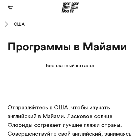
США
Главная
Добро пожаловать в EF
Программы в Майами
Программы
Все курсы и программы EF
Бесплатный каталог
Офисы
Найти ближайший офис
О нас
Кампус EF
Кампус EF
Отправляйтесь в США, чтобы изучать
Кто мы
английский в Майами. Ласковое солнце
Карьера
Флориды согревает лучшие пляжи страны.
Присоединиться к нашей команде
Совершенствуйте свой английский, занимаясь