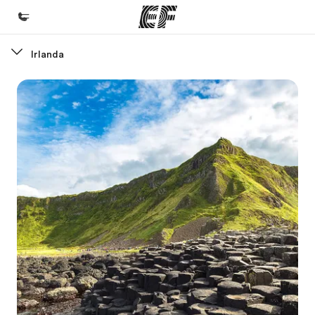
Irlanda
Inicio
Bienvenido a EF
Programas
Ver todo lo que hacemos
Oficinas
Encuentra una oficina
Sobre nosotros
Quiénes somos
Trabajos
Únete al equipo