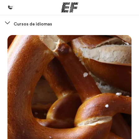
Cursos de idiomas
Inicio
Bienvenido a EF
Programas
Ver todo lo que hacemos
Oficinas
Encuentra una oficina
Sobre nosotros
Quiénes somos
Trabajos
Únete al equipo