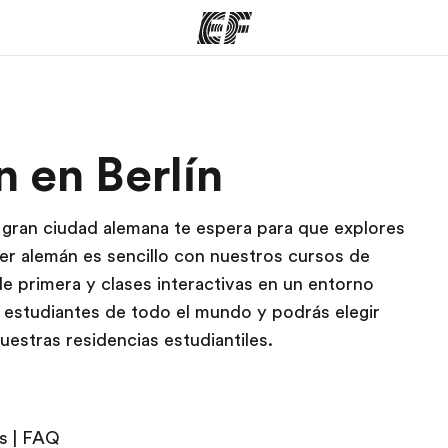
mas
Oficinas
Sobre
 en Berlín
ue hacemos
Encuentra una oficina
Quié
 gran ciudad alemana te espera para que explores
der alemán es sencillo con nuestros cursos de
 primera y clases interactivas en un entorno
n estudiantes de todo el mundo y podrás elegir
nuestras residencias estudiantiles.
s
|
FAQ