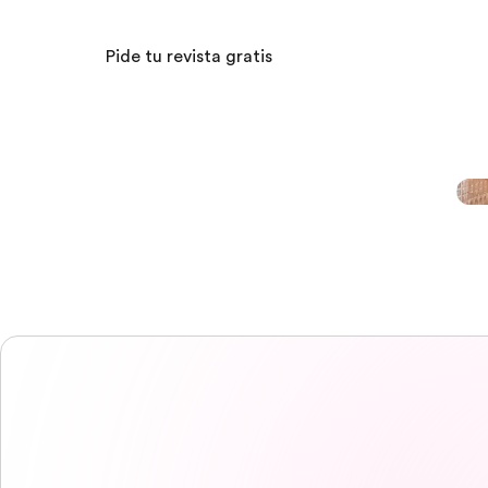
Pide tu revista gratis
Campus EF
Campus EF