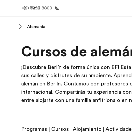
(2) 3293 8800
Menú
Alemania
Inicio
Progra
Cursos de alemán
Bienvenido a EF
Ver todo lo q
¡Descubre Berlín de forma única con EF! Esta
sus calles y disfrutes de su ambiente. Apren
alemán en Berlín. Contamos con profesores de
internacional. Compartirás tu experiencia co
entre alojarte con una familia anfitriona o en 
Programas
|
Cursos
|
Alojamiento
|
Actividade