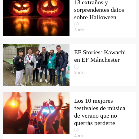
13 extraños y
sorprendentes datos
sobre Halloween
3
min
EF Stories: Kawachi
en EF Mánchester
3
min
Los 10 mejores
festivales de música
de verano que no
querrás perderte
4
min