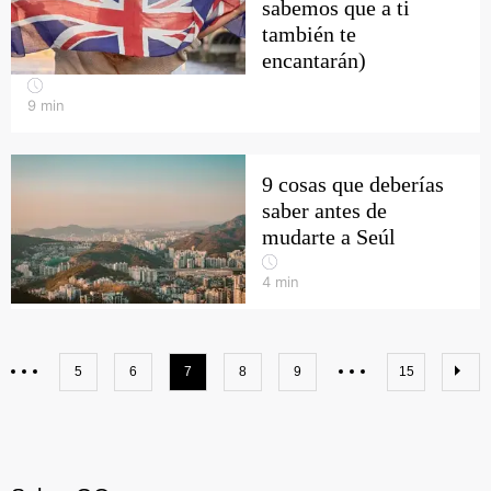
sabemos que a ti
también te
encantarán)
9
min
9 cosas que deberías
saber antes de
mudarte a Seúl
4
min
5
6
7
8
9
15