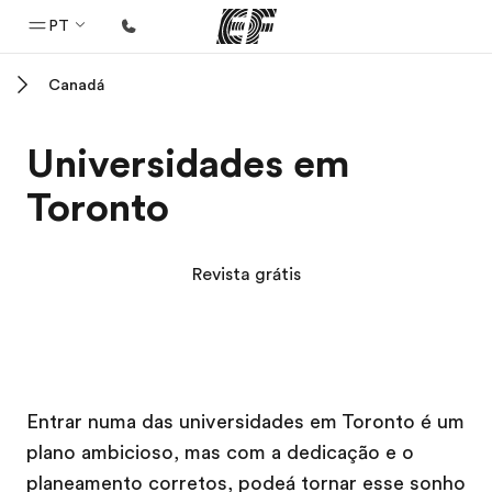
PT
Canadá
Início
Bem-vindo à EF
Universidades em
Programas
Toronto
Saiba tudo que oferecemos
Escritórios
Revista grátis
Encontre um escritório
Sobre nós
Quem somos
Campus EF
Campus EF
Campus EF
Campus EF
Carreiras
Entrar numa das universidades em Toronto é um
plano ambicioso, mas com a dedicação e o
Junte-se a nós
planeamento corretos, podeá tornar esse sonho