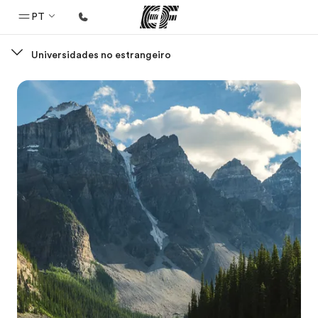
PT
Universidades no estrangeiro
Início
Bem-vindo à EF
Programas
Saiba tudo que oferecemos
Escritórios
Encontre um escritório
Sobre nós
Quem somos
Carreiras
Junte-se a nós