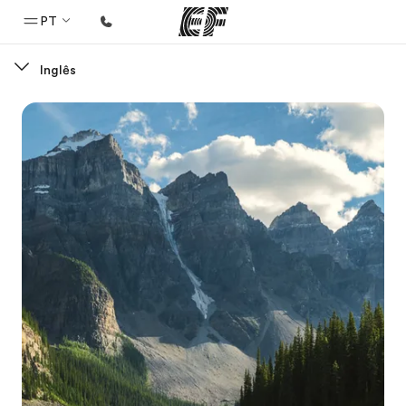
PT
Inglês
Início
Bem-vindo à EF
Programas
Saiba tudo que oferecemos
Escritórios
Encontre um escritório
Sobre nós
Quem somos
Carreiras
Junte-se a nós