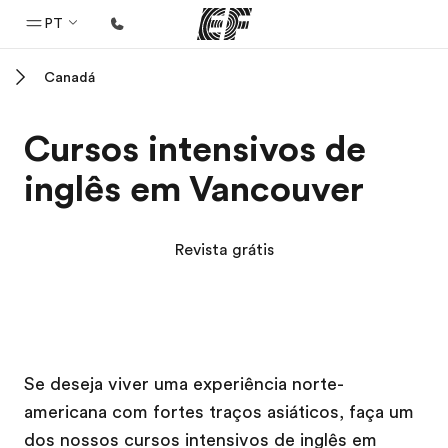
PT
Canadá
Início
Bem-vindo à EF
Cursos intensivos de
Programas
inglês em Vancouver
Saiba tudo que oferecemos
Escritórios
Revista grátis
Encontre um escritório
Sobre nós
Quem somos
Campus EF
Campus EF
Carreiras
Se deseja viver uma experiência norte-
americana com fortes traços asiáticos, faça um
Junte-se a nós
dos nossos cursos intensivos de inglês em