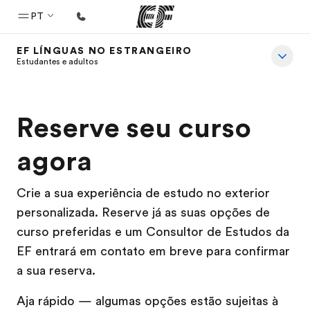
PT
EF LÍNGUAS NO ESTRANGEIRO
Início
Estudantes e adultos
Bem-vindo à EF
Programas
Reserve seu curso
Saiba tudo que oferecemos
agora
Escritórios
Encontre um escritório
Crie a sua experiência de estudo no exterior
personalizada. Reserve já as suas opções de
Sobre nós
curso preferidas e um Consultor de Estudos da
Quem somos
EF entrará em contato em breve para confirmar
Carreiras
a sua reserva.
Junte-se a nós
Aja rápido — algumas opções estão sujeitas à