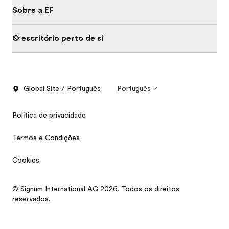
Sobre a EF
O escritório perto de si
Global Site / Português
Português
Política de privacidade
Termos e Condições
Cookies
Revista grátis
© Signum International AG 2026. Todos os direitos
Solicite um orçamento
reservados.