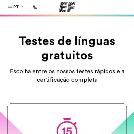
PT
Início
Testes de línguas
Bem-vindo à EF
Programas
gratuitos
Saiba tudo que oferecemos
Escolha entre os nossos testes rápidos e a
Escritórios
certificação completa
Encontre um escritório
Sobre nós
Quem somos
Carreiras
Junte-se a nós